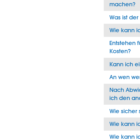
machen?
Was ist de
Wie kann i
Entstehen 
Kosten?
Kann ich e
An wen we
Nach Abwic
ich den an
Wie sicher
Wie kann i
Wie kann i