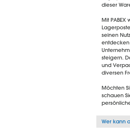
dieser War
Mit PABEX w
Lagerposte
seinen Nut
entdecken 
Unternehmen
steigern. 
und Verpack
diversen F
Möchten Si
schauen Si
persönlich
Wer kann a